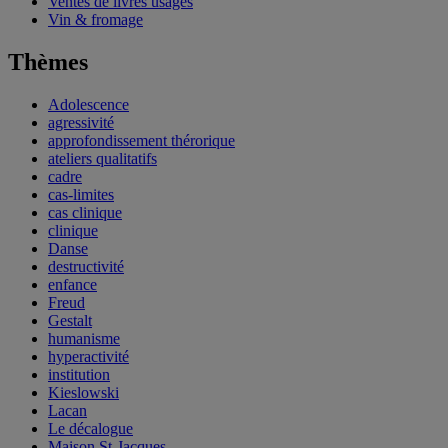
Ventes de livres usagés
Vin & fromage
Thèmes
Adolescence
agressivité
approfondissement thérorique
ateliers qualitatifs
cadre
cas-limites
cas clinique
clinique
Danse
destructivité
enfance
Freud
Gestalt
humanisme
hyperactivité
institution
Kieslowski
Lacan
Le décalogue
Maison St-Jacques