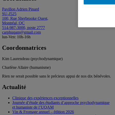
Pavillon Adrien Pinard
SU-J525
100, Rue Sherbrooke Ouest,
Montréal, QC
514-987-3000, poste 2777
carphuqam@gmail.com
lun-Ven: 10h-16h
Coordonnatrices
Kim Laurendeau (psychodynamique)
Charlène Allaire (humanisme)
Rien ne serait possible sans le précieux appui de nos dix bénévoles.
Actualité
Clinique des expériences exceptionnelles
Journée d’étude des étudiants d’approche psychodynamique
et humaniste de l’UQAM
Vin & Fromage annuel – édition 2026