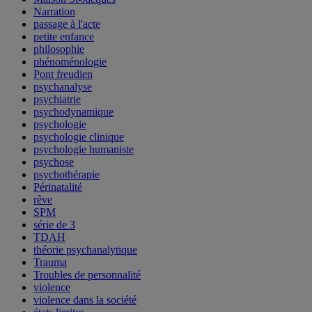
Narration
passage à l'acte
petite enfance
philosophie
phénoménologie
Pont freudien
psychanalyse
psychiatrie
psychodynamique
psychologie
psychologie clinique
psychologie humaniste
psychose
psychothérapie
Périnatalité
rêve
SPM
série de 3
TDAH
théorie psychanalytique
Trauma
Troubles de personnalité
violence
violence dans la société