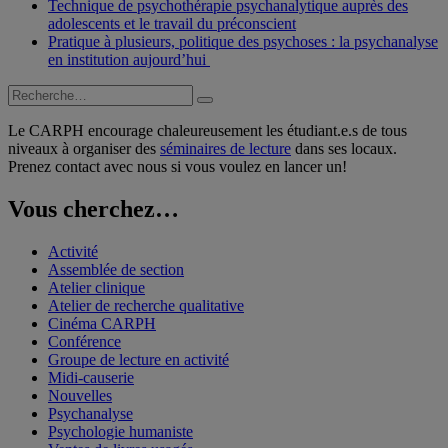
Technique de psychothérapie psychanalytique auprès des
adolescents et le travail du préconscient
Pratique à plusieurs, politique des psychoses : la psychanalyse
en institution aujourd’hui
Recherche
Recherche
pour :
Le CARPH encourage chaleureusement les étudiant.e.s de tous
niveaux à organiser des
séminaires de lecture
dans ses locaux.
Prenez contact avec nous si vous voulez en lancer un!
Vous cherchez…
Activité
Assemblée de section
Atelier clinique
Atelier de recherche qualitative
Cinéma CARPH
Conférence
Groupe de lecture en activité
Midi-causerie
Nouvelles
Psychanalyse
Psychologie humaniste