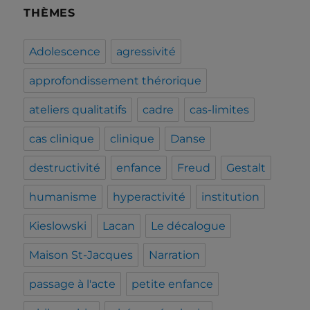
THÈMES
Adolescence
agressivité
approfondissement thérorique
ateliers qualitatifs
cadre
cas-limites
cas clinique
clinique
Danse
destructivité
enfance
Freud
Gestalt
humanisme
hyperactivité
institution
Kieslowski
Lacan
Le décalogue
Maison St-Jacques
Narration
passage à l'acte
petite enfance