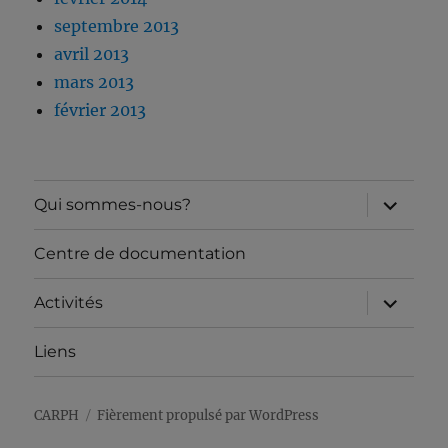
septembre 2013
avril 2013
mars 2013
février 2013
ouvrir
Qui sommes-nous?
le
sous-
menu
Centre de documentation
ouvrir
Activités
le
sous-
menu
Liens
CARPH
Fièrement propulsé par WordPress