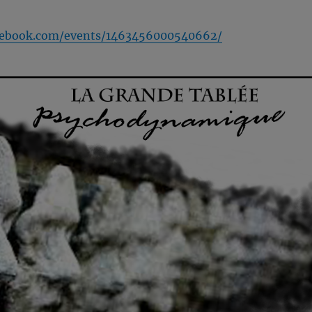
cebook.com/events/1463456000540662/