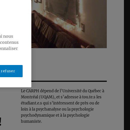
ui nous
s contenus
onnaliser
 refuser
Le CARPH dépend de l’Université du Québec à
Montréal (UQAM), et s’adresse à tou.te.s les
étudiant.e.s qui s’intéressent de près ou de
loin à la psychanalyse ou la psychologie
psychodynamique et à la psychologie
!
humaniste.