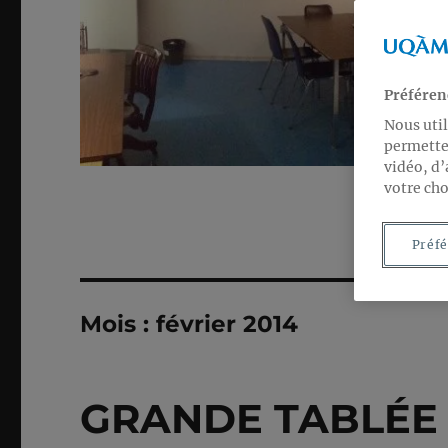
Préféren
Nous util
permetten
vidéo, d’
votre cho
Préfé
Mois :
février 2014
GRANDE TABLÉE