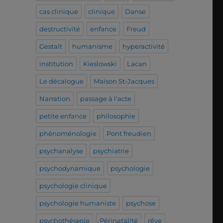
cas clinique
clinique
Danse
destructivité
enfance
Freud
Gestalt
humanisme
hyperactivité
institution
Kieslowski
Lacan
Le décalogue
Maison St-Jacques
Narration
passage à l'acte
petite enfance
philosophie
phénoménologie
Pont freudien
psychanalyse
psychiatrie
psychodynamique
psychologie
psychologie clinique
psychologie humaniste
psychose
psychothérapie
Périnatalité
rêve