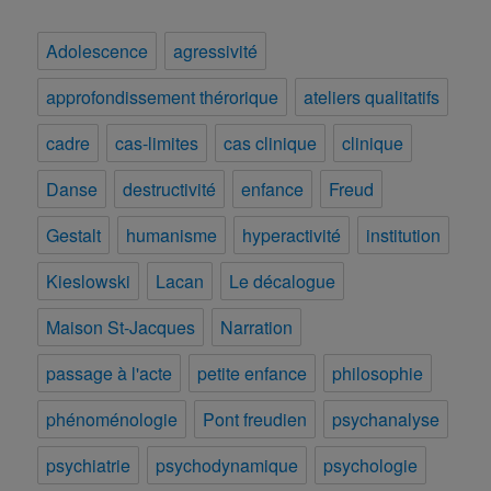
Adolescence
agressivité
approfondissement thérorique
ateliers qualitatifs
cadre
cas-limites
cas clinique
clinique
Danse
destructivité
enfance
Freud
Gestalt
humanisme
hyperactivité
institution
Kieslowski
Lacan
Le décalogue
Maison St-Jacques
Narration
passage à l'acte
petite enfance
philosophie
phénoménologie
Pont freudien
psychanalyse
psychiatrie
psychodynamique
psychologie