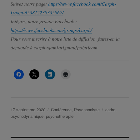
Suivez notre page:
https://www.facebook.com/Carph-
Uqam-653812238335867/
Intégrez notre groupe Facebook :
https://www.facebook.com/groups/carph/
Pour vous inscrire à notre liste de diffusion, faites-en la
demande à carphuqam[at]gmail[point]com
Publié
Catégories
Étiquettes
17 septembre 2020
Conférence
,
Psychanalyse
cadre
,
le
psychodynamique
,
psychothérapie