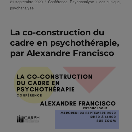
Publié
Catégories
Étiquettes
21 septembre 2020
Conférence
,
Psychanalyse
cas clinique
,
le
psychanalyse
La co-construction du
cadre en psychothérapie,
par Alexandre Francisco