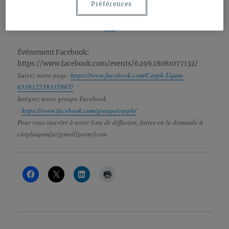
Préférences
(16-18 octobre), sur le thème «Irruption du sexuel».
Informations et inscription
ICI
Événement Facebook:
https://www.facebook.com/events/629628081077132/
Suivez notre page:
https://www.facebook.com/Carph-Uqam-
653812238335867/
Intégrez notre groupe Facebook
:
https://www.facebook.com/groups/carph/
Pour vous inscrire à notre liste de diffusion, faites-en la demande à
carphuqam[at]gmail[point]com