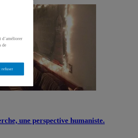
t d’améliorer
s de
 refuser
herche, une perspective humaniste.