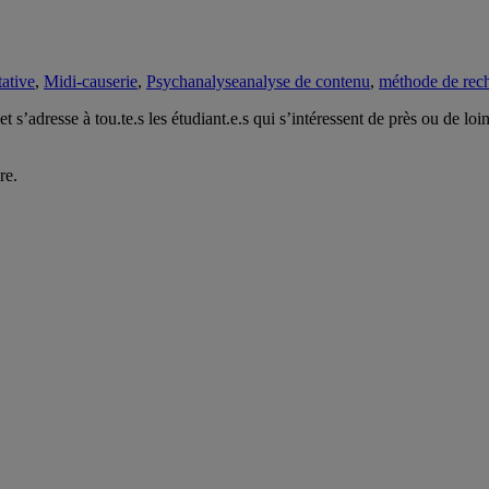
Étiquettes
tative
,
Midi-causerie
,
Psychanalyse
analyse de contenu
,
méthode de rech
resse à tou.te.s les étudiant.e.s qui s’intéressent de près ou de loi
re.