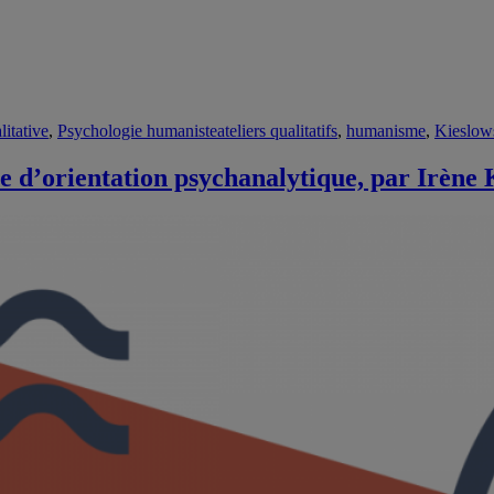
Étiquettes
litative
,
Psychologie humaniste
ateliers qualitatifs
,
humanisme
,
Kieslow
ve d’orientation psychanalytique, par Irèn