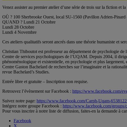
Venez assister au premier atelier d’une série de trois sur la fiction e
OÙ ? 100 Sherbrooke Ouest, local SU-1560 (Pavillon Adrien-Pinar
QUAND ? Lundi 21 Octobre
Lundi 28 Octobre
Lundi 4 Novembre
Ces ateliers qualitatifs seront ancrés dans une théorie humaniste et se
Christian Thiboutot est professeur au département de psychologie de l’U
Centre de services psychologiques de l’UQAM. Depuis 2004, il dirige l
phénoménologique et existentielle, en psychologie et plus largement, 
Centre Gaston Bachelard de recherches sur l’imaginaire et la rational
revue Bachelard’s Studies.
Entrée libre et gratuite – Inscription non requise.
Retrouvez l’évènement sur Facebook :
https://www.facebook.com/ev
Suivez notre page:
https://www.facebook.com/Carph-Uqam-653812
Intégrez notre groupe Facebook :
https://www.facebook.com/groups/c
Pour vous inscrire à notre liste de diffusion, faites-en la demande 
Facebook
X