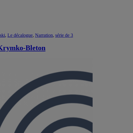
ski
,
Le décalogue
,
Narration
,
série de 3
e Krymko-Bleton