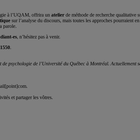
logie à l’UQAM, offrira un
atelier
de méthode de recherche qualitative 
tique
sur l’analyse du discours, mais toutes les approches pourraient 
a parole.
udiant-es
, n’hésitez pas à venir.
1550
.
 de psychologie de l’Université du Québec à Montréal. Actuellement ses
ail[point]com.
vités et partager les vôtres.