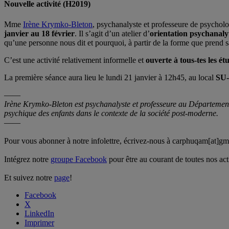
Nouvelle activité (H2019)
Mme
Irène Krymko-Bleton
, psychanalyste et professeure de psycho
janvier au 18 février
. Il s’agit d’un atelier d’
orientation psychanaly
qu’une personne nous dit et pourquoi, à partir de la forme que prend s
C’est une activité relativement informelle et
ouverte à tous-tes les ét
La première séance aura lieu le lundi 21 janvier à 12h45, au local
SU-
——
Irène Krymko-Bleton est psychanalyste et professeure au Département
psychique des enfants dans le contexte de la société post-moderne.
——
Pour vous abonner à notre infolettre, écrivez-nous à carphuqam[at]gm
Intégrez notre
groupe Facebook
pour être au courant de toutes nos acti
Et suivez notre
page
!
Facebook
X
LinkedIn
Imprimer