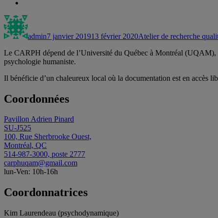
Auteur
Publié
Catégories
le
admin
7 janvier 2019
13 février 2020
Atelier de recherche quali
Le CARPH dépend de l’Université du Québec à Montréal (UQAM), et s’ad
psychologie humaniste.
Il bénéficie d’un chaleureux local où la documentation est en accès lib
Coordonnées
Pavillon Adrien Pinard
SU-J525
100, Rue Sherbrooke Ouest,
Montréal, QC
514-987-3000, poste 2777
carphuqam@gmail.com
lun-Ven: 10h-16h
Coordonnatrices
Kim Laurendeau (psychodynamique)