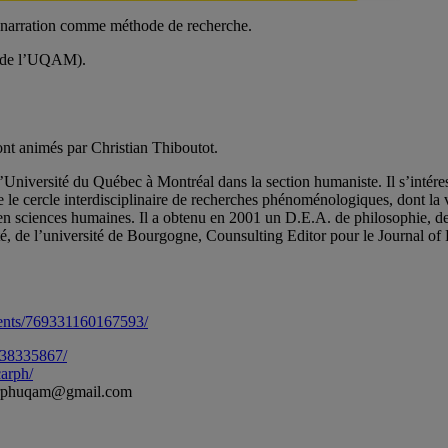
t la narration comme méthode de recherche.
d de l’UQAM).
ront animés par Christian Thiboutot.
niversité du Québec à Montréal dans la section humaniste. Il s’intéresse
e cercle interdisciplinaire de recherches phénoménologiques, dont la vo
en sciences humaines. Il a obtenu en 2001 un D.E.A. de philosophie, de 
ité, de l’université de Bourgogne, Counsulting Editor pour le Journal 
ents/769331160167593/
238335867/
arph/
à carphuqam@gmail.com