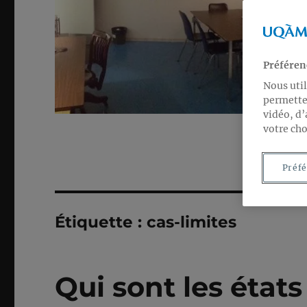
Préféren
Nous util
permetten
vidéo, d’
votre cho
Préfé
Étiquette :
cas-limites
Qui sont les état