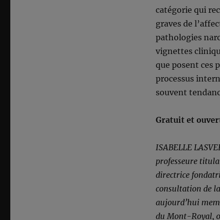
catégorie qui re
graves de l’affec
pathologies narci
vignettes cliniq
que posent ces p
processus intern
souvent tendance
Gratuit et ouvert
ISABELLE LASVERG
professeure titul
directrice fondat
consultation de l
aujourd’hui membr
du Mont-Royal, or