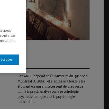
ui nous
s contenus
onnaliser
 refuser
Le CARPH dépend de l’Université du Québec à
Montréal (UQAM), et s’adresse à tou.te.s les
étudiant.e.s qui s’intéressent de près ou de
loin à la psychanalyse ou la psychologie
psychodynamique et à la psychologie
humaniste.