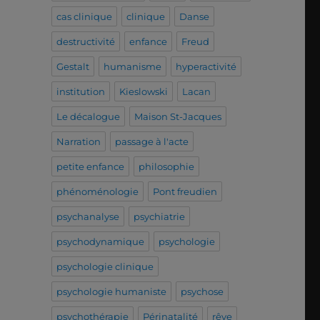
cas clinique
clinique
Danse
destructivité
enfance
Freud
Gestalt
humanisme
hyperactivité
institution
Kieslowski
Lacan
Le décalogue
Maison St-Jacques
Narration
passage à l'acte
petite enfance
philosophie
phénoménologie
Pont freudien
psychanalyse
psychiatrie
psychodynamique
psychologie
psychologie clinique
psychologie humaniste
psychose
psychothérapie
Périnatalité
rêve