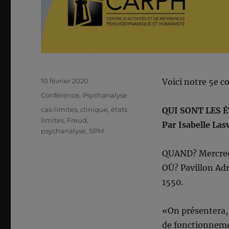
Publié
10 février 2020
Voici notre 5e c
le
Catégories
Conférence
,
Psychanalyse
Étiquettes
cas-limites
,
clinique
,
états
QUI SONT LES 
limites
,
Freud
,
Par Isabelle Las
psychanalyse
,
SPM
QUAND? Mercredi
OÙ? Pavillon Ad
1550.
«On présentera, 
de fonctionnemen