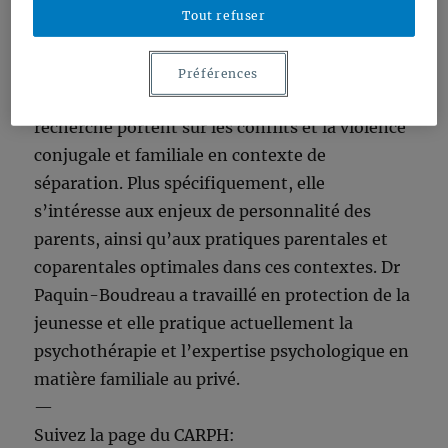
Amylie Paquin-Boudreau est psychologue et
Tout refuser
professeure invitée au département de
psychologie de l’UQAM, section
Préférences
psychodynamique. Ses intérêts cliniques et de
recherche portent sur les conflits et la violence
conjugale et familiale en contexte de
séparation. Plus spécifiquement, elle
s’intéresse aux enjeux de personnalité des
parents, ainsi qu’aux pratiques parentales et
coparentales optimales dans ces contextes. Dr
Paquin-Boudreau a travaillé en protection de la
jeunesse et elle pratique actuellement la
psychothérapie et l’expertise psychologique en
matière familiale au privé.
—
Suivez la page du CARPH: