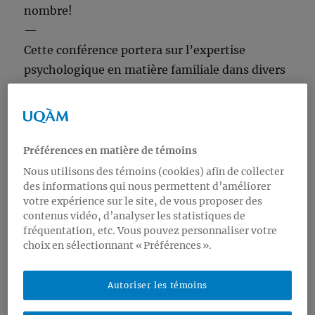
nombre!
—
Cette conférence portera sur l’expertise
psychologique en matière familiale dans divers
milieux de pratique (pratique privée, protection
de la jeunesse, services publics). Les thèmes
abordés au cours de la présentation toucheront
notamment au cadre de la pratique, aux
Préférences en matière de témoins
conduites à privilégier et aux défis pour le
Nous utilisons des témoins (cookies) afin de collecter
des informations qui nous permettent d’améliorer
psychologue de pratiquer l’expertise. En
votre expérience sur le site, de vous proposer des
utilisant des cas cliniques, nous tenterons
contenus vidéo, d’analyser les statistiques de
également de démystifier certains enjeux
fréquentation, etc. Vous pouvez personnaliser votre
choix en sélectionnant « Préférences ».
familiaux qui sont fréquemment rencontrés
dans la pratique de l’expertise sous une
perspective psychodynamique et systémique.
Autoriser les témoins
—