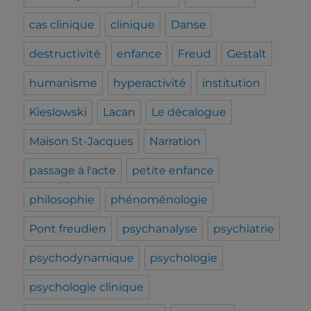
cas clinique
clinique
Danse
destructivité
enfance
Freud
Gestalt
humanisme
hyperactivité
institution
Kieslowski
Lacan
Le décalogue
Maison St-Jacques
Narration
passage à l'acte
petite enfance
philosophie
phénoménologie
Pont freudien
psychanalyse
psychiatrie
psychodynamique
psychologie
psychologie clinique