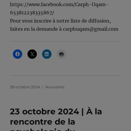
https://www.facebook.com/Carph-Uqam-
653812238335867/
Pour vous inscrire à notre liste de diffusion,
faites en la demande à carphuqam@gmail.com
Publié
Catégories
28 octobre 2024
Nouvelles
le
23 octobre 2024 | À la
rencontre de la