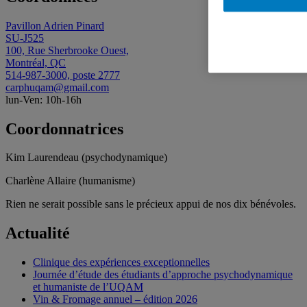
Pavillon Adrien Pinard
SU-J525
100, Rue Sherbrooke Ouest,
Montréal, QC
514-987-3000, poste 2777
carphuqam@gmail.com
lun-Ven: 10h-16h
Coordonnatrices
Kim Laurendeau (psychodynamique)
Charlène Allaire (humanisme)
Rien ne serait possible sans le précieux appui de nos dix bénévoles.
Actualité
Clinique des expériences exceptionnelles
Journée d’étude des étudiants d’approche psychodynamique
et humaniste de l’UQAM
Vin & Fromage annuel – édition 2026