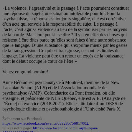
«La violence, l’agressivité et le passage à l’acte pourraient constituer
une réponse du sujet à une situation intolérable pour lui. Pour la
psychanalyse, la réponse est toujours singulière, elle est corrélative
d’un acte qui renvoie à la responsabilité du sujet. Le passage à
l’acte, c’est agir sa violence au lieu de la symboliser par les moyens
de la parole. Mais tout peut-il se dire ? Il y a en effet des choses qui
résistent à être dites parce qu’elles sont faites d’une autre substance
que le langage. D’une substance qui s’exprime mieux par les gestes
de la transgression. Ce qui est transgressé, ce sont les limites du
langage. La violence peut être un retour en excès de la jouissance
dont le défaut occupe le cœur de l’être.»
Venez en grand nombre!
Anne Béraud est psychanalyste à Montréal, membre de la New
Lacanian School (NLS) et de l’Association mondiale de
psychanalyse (AMP). Cofondatrice du Pont freudien, où elle
enseigne, et présidente de NLS-Québec, elle est A.E. (Analyste de
l’École) en exercice (2018-2021). Elle est titulaire d’un DESS de
psychologie clinique et psychopathologie à l’Université Paris X.
Événement sur Facebook:
https://www.facebook.com/events/639285756817002/
Suivez notre page:
https://www.facebook.com/Carph-Uqam-