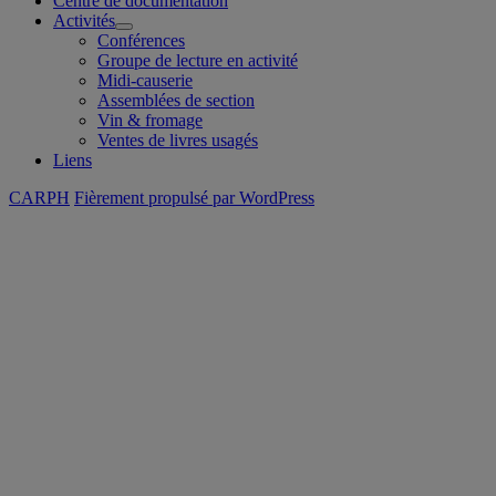
Centre de documentation
Activités
ouvrir
Conférences
le
Groupe de lecture en activité
sous-
Midi-causerie
menu
Assemblées de section
Vin & fromage
Ventes de livres usagés
Liens
CARPH
Fièrement propulsé par WordPress