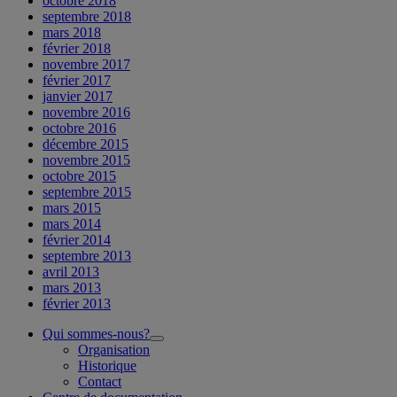
octobre 2018
septembre 2018
mars 2018
février 2018
novembre 2017
février 2017
janvier 2017
novembre 2016
octobre 2016
décembre 2015
novembre 2015
octobre 2015
septembre 2015
mars 2015
mars 2014
février 2014
septembre 2013
avril 2013
mars 2013
février 2013
Qui sommes-nous?
ouvrir
Organisation
le
Historique
sous-
Contact
menu