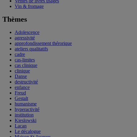
Ventes de livres usagés
Vin & fromage
Thèmes
Adolescence
agressivité
approfondissement thérorique
ateliers qualitatifs
cadre
cas-limites
cas clinique
clinique
Danse
destructivité
enfance
Freud
Gestalt
humanisme
hyperactivité
institution
Kieslowski
Lacan
Le décalogue
Maison St-Jacques