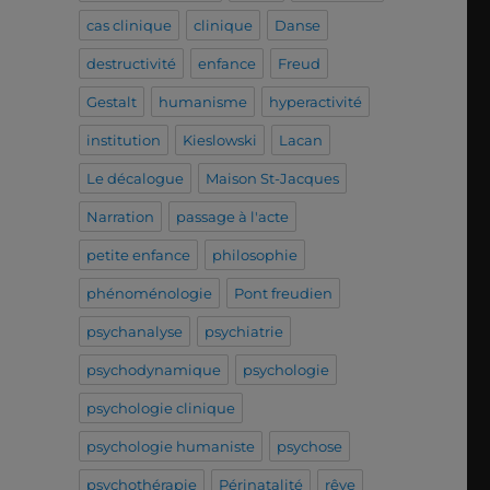
cas clinique
clinique
Danse
destructivité
enfance
Freud
Gestalt
humanisme
hyperactivité
institution
Kieslowski
Lacan
Le décalogue
Maison St-Jacques
Narration
passage à l'acte
petite enfance
philosophie
phénoménologie
Pont freudien
psychanalyse
psychiatrie
psychodynamique
psychologie
psychologie clinique
psychologie humaniste
psychose
psychothérapie
Périnatalité
rêve