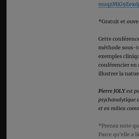
muqzMiG9Eexd
*Gratuit et ouve
Cette conférence
méthode sous-ten
exemples clinique
conférencier en
illustrer la natur
Pierre JOLY
est p
psychanalytique d
et en milieu com
*Prenez note que
Parce qu’elle a l