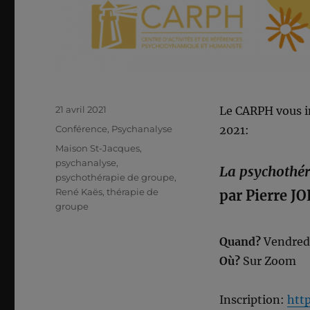
Publié
21 avril 2021
Le CARPH vous in
le
Catégories
Conférence
,
Psychanalyse
2021:
Étiquettes
Maison St-Jacques
,
psychanalyse
,
La psychothér
psychothérapie de groupe
,
René Kaës
,
thérapie de
par Pierre J
groupe
Quand?
Vendred
Où?
Sur Zoom
Inscription:
htt