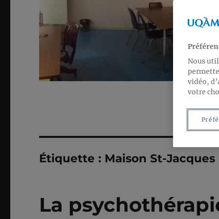
Préféren
Nous util
permetten
vidéo, d’
votre cho
Préfé
Étiquette :
Maison St-Jacques
La psychothérapi