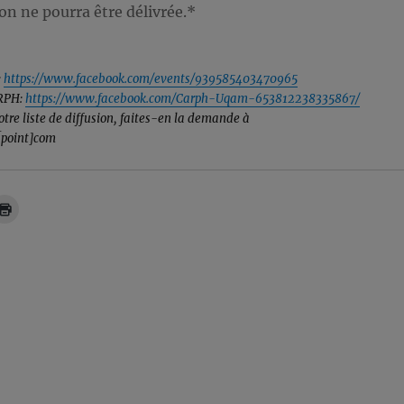
on ne pourra être délivrée.*
:
https://www.facebook.com/events/939585403470965
ARPH:
https://www.facebook.com/Carph-Uqam-653812238335867/
otre liste de diffusion, faites-en la demande à
point]com