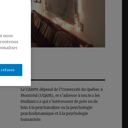
ui nous
s contenus
onnaliser
 refuser
Le CARPH dépend de l’Université du Québec à
Montréal (UQAM), et s’adresse à tou.te.s les
étudiant.e.s qui s’intéressent de près ou de
loin à la psychanalyse ou la psychologie
psychodynamique et à la psychologie
humaniste.