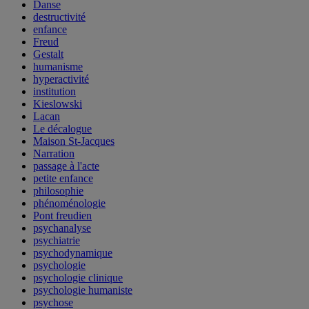
Danse
destructivité
enfance
Freud
Gestalt
humanisme
hyperactivité
institution
Kieslowski
Lacan
Le décalogue
Maison St-Jacques
Narration
passage à l'acte
petite enfance
philosophie
phénoménologie
Pont freudien
psychanalyse
psychiatrie
psychodynamique
psychologie
psychologie clinique
psychologie humaniste
psychose