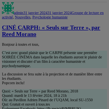
Auteur
Publié
Catégories
le
admin
31 janvier 2024
31 janvier 2024
Groupe de lecture en
activité
,
Nouvelles
,
Psychologie humaniste
CINÉ CARPH: « Seuls sur Terre », par
Reed Morano
Bonjour à toutes et tous,
C’est avec grand plaisir que le CARPH présente une première
SOIRÉE CINÉMA dans laquelle les étudiants auront le plaisir de
visionner et discuter d’un film à caractère humaniste et
psychodynamique.
La discussion se fera suite à la projection et de manière libre entre
les étudiants.
Popcorn inclu!
Quoi: « Seuls sur Terre » par Reed Morano, 2018
Quand: mardi le 13 février 2024, 18 à 21h
Où: au Pavillon Adrien Pinard de l’UQAM, local SU-1550
Qui: Gratuit et ouvert à tous.tes
Événement Facebook: https://fb.me/e/zRfMBRUKi