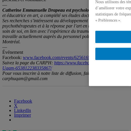
Nous utilisons des té
—
d’améliorer votre exp
Catherine Emmanuelle Drapeau est psychologue
, art-thérapeute
statistiques de fréqu
et éducatrice en art, a complété ses études doctorales à l’UQÀM.
Ses recherches s’intéressent au développement des
« Préférences ».
psychothérapeutes et à la réponse par l’art en tant que pratique du
soin de soi, en lien avec l’expérience du trauma vicariant. Elle
travaille actuellement auprès du personnel policier de la ville de
Montréal.
—
Événement
Facebook:
www.facebook.com/events/625616513064105
Suivez la page du CARPH:
https://www.facebook.com/Carph-
Uqam-653812238335867/
Pour vous inscrire à notre liste de diffusion, faites en la demande à
carphuqam@gmail.com
Facebook
X
LinkedIn
Imprimer