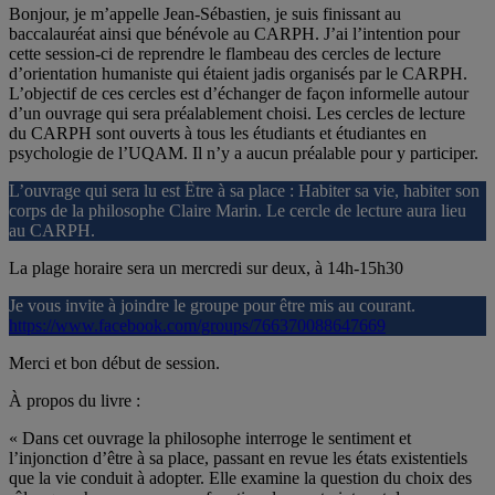
Bonjour, je m’appelle Jean-Sébastien, je suis finissant au
baccalauréat ainsi que bénévole au CARPH. J’ai l’intention pour
cette session-ci de reprendre le flambeau des cercles de lecture
d’orientation humaniste qui étaient jadis organisés par le CARPH.
L’objectif de ces cercles est d’échanger de façon informelle autour
d’un ouvrage qui sera préalablement choisi. Les cercles de lecture
du CARPH sont ouverts à tous les étudiants et étudiantes en
psychologie de l’UQAM. Il n’y
a aucun préalable pour y participer.
L’ouvrage qui sera lu est Être à sa place : Habiter sa vie, habiter son
corps de la philosophe Claire Marin. Le cercle de lecture aura lieu
au CARPH.
La plage horaire sera un mercredi sur deux, à 14h-15h30
Je vous invite à joindre le groupe pour être mis au courant.
https://www.facebook.com/groups/766370088647669
Merci et bon début de session.
À propos du livre :
« Dans cet ouvrage la philosophe interroge le sentiment et
l’injonction d’être à sa place, passant en revue les états existentiels
que la vie conduit à adopter. Elle examine la question du choix des