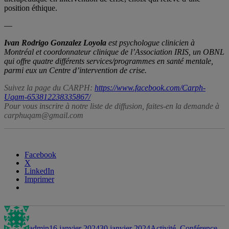
position éthique.
—
Ivan Rodrigo Gonzalez Loyola
est psychologue clinicien à
Montréal et coordonnateur clinique de l’Association IRIS, un OBNL
qui offre quatre différents services/programmes en santé mentale,
parmi eux un Centre d’intervention de crise.
Suivez la page du CARPH:
https://www.facebook.com/Carph-
Uqam-653812238335867/
Pour vous inscrire à notre liste de diffusion, faites-en la demande à
carphuqam@gmail.com
Facebook
X
LinkedIn
Imprimer
Auteur
Publié
Catégories
Éti
le
admin
16 janvier 2024
30 janvier 2024
Activité
,
Conférence