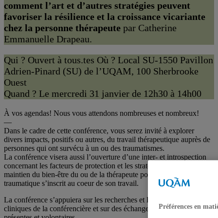
comment l’art et d’autres stratégies peuvent
favoriser la résilience et la croissance vicariante
chez la personne thérapeute
par Catherine
Emmanuelle Drapeau.
Qui ? Ouvert à tous.tes Où ? Local SU-1550 Pavillon
Adrien-Pinard (SU) de l’UQAM, 100 Sherbrooke
Ouest
Quand ? Le mercredi 31 janvier de 12h30 à 14h00
À vos agendas! Nous vous attendons nombreuses et nombreux!
—
Dans le cadre de cette conférence, vous serez invité à explorer
divers impacts, positifs ou autres, du travail thérapeutique auprès de
personnes qui ont survécu à un ou des traumatismes.
La conférence visera aussi l’ouverture d’une inter- et introspection
concernant les facteurs de protection et les stratégies favorables au
maintien du bien-être du ou de la thérapeute pour qui le récit
traumatique s’inscrit au coeur de son travail.
La conférence s’appuiera sur les recherches et les expériences
Préférences en mati
cliniques de la conférencière et sur des échanges entre les personnes
présentes et volontaires.