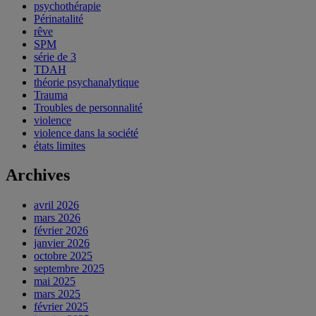
psychothérapie
Périnatalité
rêve
SPM
série de 3
TDAH
théorie psychanalytique
Trauma
Troubles de personnalité
violence
violence dans la société
états limites
Archives
avril 2026
mars 2026
février 2026
janvier 2026
octobre 2025
septembre 2025
mai 2025
mars 2025
février 2025