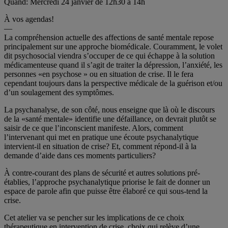
Quand: Mercredi 24 janvier de 12h30 à 14h
À vos agendas!
—
La compréhension actuelle des affections de santé mentale repose
principalement sur une approche biomédicale. Couramment, le volet
dit psychosocial viendra s’occuper de ce qui échappe à la solution
médicamenteuse quand il s’agit de traiter la dépression, l’anxiété, les
personnes «en psychose » ou en situation de crise. Il le fera
cependant toujours dans la perspective médicale de la guérison et/ou
d’un soulagement des symptômes.
La psychanalyse, de son côté, nous enseigne que là où le discours
de la «santé mentale» identifie une défaillance, on devrait plutôt se
saisir de ce que l’inconscient manifeste. Alors, comment
l’intervenant qui met en pratique une écoute psychanalytique
intervient-il en situation de crise? Et, comment répond-il à la
demande d’aide dans ces moments particuliers?
À contre-courant des plans de sécurité et autres solutions pré-
établies, l’approche psychanalytique priorise le fait de donner un
espace de parole afin que puisse être élaboré ce qui sous-tend la
crise.
Cet atelier va se pencher sur les implications de ce choix
thérapeutique en intervention de crise, choix qui relève d’une