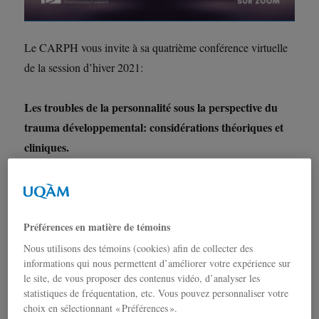
Le CARPH vous invite à sa quatrième conférence virtuelle
de la session d’hiver 2021:
Les troubles de la personnalité sous la perspective du
trauma développemental: considérations théoriques et
cliniques.
Daphnée-Sarah Ferfache
Par :
Préférences en matière de témoins
Où ? Par Zoom
Nous utilisons des témoins (cookies) afin de collecter des
informations qui nous permettent d’améliorer votre expérience sur
Quand ? Vendredi 12 mars de 12h30 à 14h00.
le site, de vous proposer des contenus vidéo, d’analyser les
statistiques de fréquentation, etc. Vous pouvez personnaliser votre
*Gratuit et ouvert à tous *
choix en sélectionnant « Préférences ».