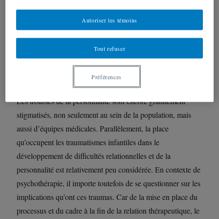
*La conférence ne sera ni enregistrée ni rediffusée*
Autoriser les témoins
Inscription obligatoire ici:
Tout refuser
https://uqam.zoom.us/meeting/register/tZ0lcumorzkoGNKN
W-4OIolQVPHA5eC6JgV0
Préférences
Les troubles de la personnalité sont encore grandement
stigmatisés, non seulement au sein de la population, mais
aussi d’équipes médicales. Parallèlement, la place
qu’occupent les traumatismes infantiles dans le
développement de difficultés relationnelles et de la
personnalité est relativement peu considérée. En contexte de
psychothérapie, il importe toutefois de se questionner sur les
implications qu’ont ces traumas. Car de la mise en place du
processus et du cadre à la fin de la relation thérapeutique, le