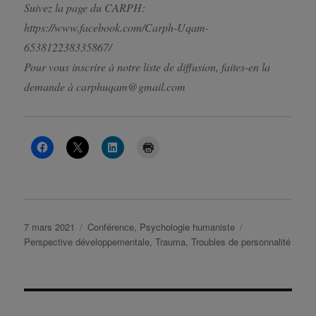
Suivez la page du CARPH:
https://www.facebook.com/Carph-Uqam-
653812238335867/
Pour vous inscrire à notre liste de diffusion, faites-en la
demande à carphuqam@gmail.com
Publié
Catégories
Étiquettes
7 mars 2021
Conférence
,
Psychologie humaniste
le
Perspective développementale
,
Trauma
,
Troubles de personnalité