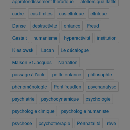
approfondissement thérorique
ateliers qualitatifs
cadre
cas-limites
cas clinique
clinique
Danse
destructivité
enfance
Freud
Gestalt
humanisme
hyperactivité
institution
Kieslowski
Lacan
Le décalogue
Maison St-Jacques
Narration
passage à l'acte
petite enfance
philosophie
phénoménologie
Pont freudien
psychanalyse
psychiatrie
psychodynamique
psychologie
psychologie clinique
psychologie humaniste
psychose
psychothérapie
Périnatalité
rêve