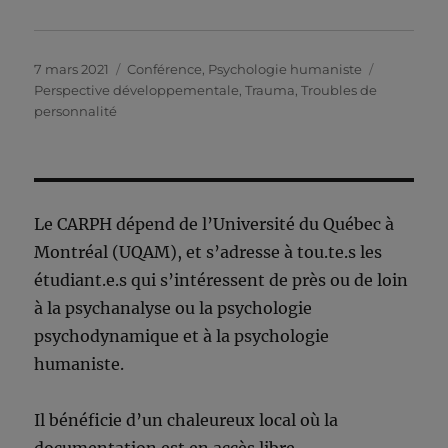
Publié
Catégories
Étiquettes
7 mars 2021
Conférence
,
Psychologie humaniste
le
Perspective développementale
,
Trauma
,
Troubles de
personnalité
Le CARPH dépend de l’Université du Québec à
Montréal (UQAM), et s’adresse à tou.te.s les
étudiant.e.s qui s’intéressent de près ou de loin
à la psychanalyse ou la psychologie
psychodynamique et à la psychologie
humaniste.
Il bénéficie d’un chaleureux local où la
documentation est en accès libre.