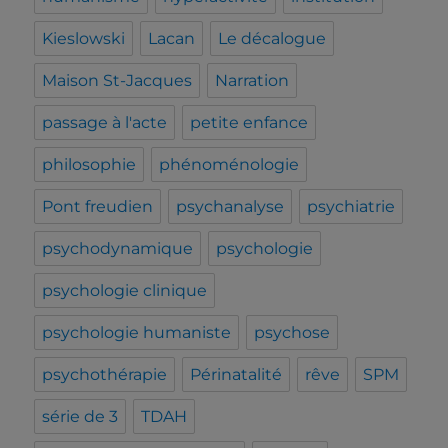
Kieslowski
Lacan
Le décalogue
Maison St-Jacques
Narration
passage à l'acte
petite enfance
philosophie
phénoménologie
Pont freudien
psychanalyse
psychiatrie
psychodynamique
psychologie
psychologie clinique
psychologie humaniste
psychose
psychothérapie
Périnatalité
rêve
SPM
série de 3
TDAH