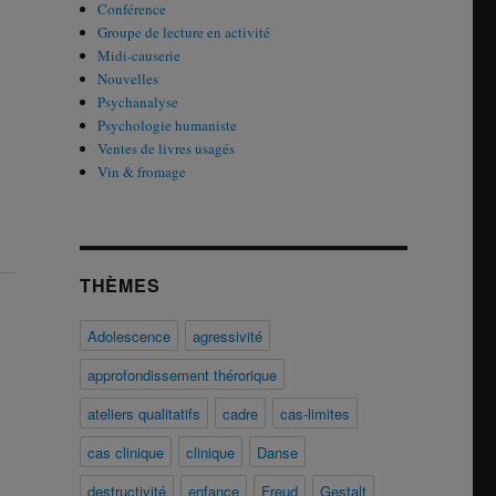
Conférence
Groupe de lecture en activité
Midi-causerie
Nouvelles
Psychanalyse
Psychologie humaniste
Ventes de livres usagés
Vin & fromage
THÈMES
Adolescence
agressivité
approfondissement thérorique
ateliers qualitatifs
cadre
cas-limites
cas clinique
clinique
Danse
destructivité
enfance
Freud
Gestalt