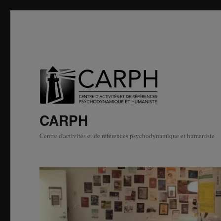
CARPH
Centre d'activités et de références psychodynamique et humaniste