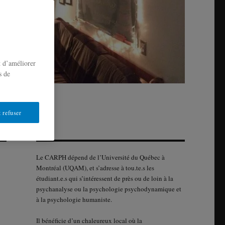
t d’améliorer
s de
 refuser
Le CARPH dépend de l’Université du Québec à
Montréal (UQAM), et s’adresse à tou.te.s les
étudiant.e.s qui s’intéressent de près ou de loin à la
psychanalyse ou la psychologie psychodynamique et
à la psychologie humaniste.
Il bénéficie d’un chaleureux local où la