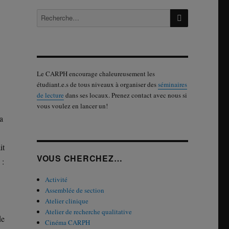
RECHERCH
Recherche
pour :
Le CARPH encourage chaleureusement les
étudiant.e.s de tous niveaux à organiser des
séminaires
de lecture
dans ses locaux. Prenez contact avec nous si
vous voulez en lancer un!
a
it
VOUS CHERCHEZ…
 :
Activité
Assemblée de section
Atelier clinique
Atelier de recherche qualitative
de
Cinéma CARPH