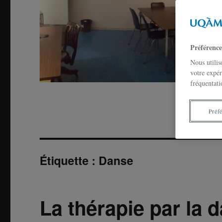
Préférence
Nous utilis
votre expér
fréquentati
Préf
Étiquette :
Danse
La thérapie par la