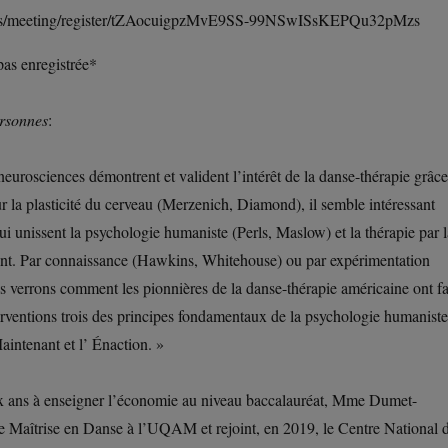
.us/meeting/register/tZAocuigpzMvE9SS-99NSwISsKEPQu32pMzs
pas enregistrée*
rsonnes
:
urosciences démontrent et valident l’intérêt de la danse-thérapie grâce
r la plasticité du cerveau (Merzenich, Diamond), il semble intéressant
qui unissent la psychologie humaniste (Perls, Maslow) et la thérapie par l
nt. Par connaissance (Hawkins, Whitehouse) ou par expérimentation
s verrons comment les pionnières de la danse-thérapie américaine ont fa
erventions trois des principes fondamentaux de la psychologie humaniste
Maintenant et l’ Énaction. »
ix ans à enseigner l’économie au niveau baccalauréat, Mme Dumet-
 Maîtrise en Danse à l’UQAM et rejoint, en 2019, le Centre National 