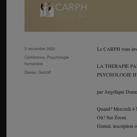
Publié
3 novembre 2020
Le CARPH vous invit
le
Catégories
Conférence
,
Psychologie
humaniste
LA THERAPIE P
Étiquettes
Danse
,
Gestalt
PSYCHOLOGIE 
par Angélique Dume
Quand? Mercredi 4 
Où? Sur Zoom
Gratuit, inscription o