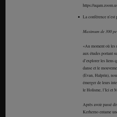
https://uqam.zoom
La conférence n’est 
Maximum de 300 pe
«Au moment où les ne
aux études portant su
d’explorer les liens 
danse et le mouveme
(Evan, Halprin), nou
émerger de leurs int
le Holisme, l’Ici et 
Après avoir passé d
Kerherno entame une