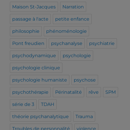
Maison St-Jacques
Narration
passage à l'acte
petite enfance
philosophie
phénoménologie
Pont freudien
psychanalyse
psychiatrie
psychodynamique
psychologie
psychologie clinique
psychologie humaniste
psychose
psychothérapie
Périnatalité
rêve
SPM
série de 3
TDAH
théorie psychanalytique
Trauma
Troubles de personnalité
violence