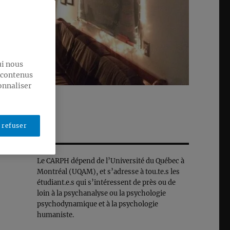
ui nous
s contenus
onnaliser
 refuser
Le CARPH dépend de l’Université du Québec à
Montréal (UQAM), et s’adresse à tou.te.s les
étudiant.e.s qui s’intéressent de près ou de
loin à la psychanalyse ou la psychologie
psychodynamique et à la psychologie
humaniste.