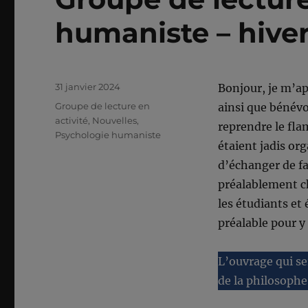
humaniste – hive
Publié
31 janvier 2024
Bonjour, je m’ap
le
Catégories
Groupe de lecture en
ainsi que bénévo
activité
,
Nouvelles
,
reprendre le fla
Psychologie humaniste
étaient jadis org
d’échanger de fa
préalablement ch
les étudiants et
préalable pour y 
L’ouvrage qui ser
de la philosophe