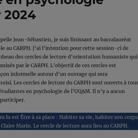
r 2024
pelle Jean-Sébastien, je suis finissant au baccalauréat
le au CARPH. J’ai l’intention pour cette session-ci de
mbeau des cercles de lecture d’orientation humaniste qui
anisés par le CARPH. L’objectif de ces cercles est
çon informelle autour d’un ouvrage qui sera
oisi. Les cercles de lecture du CARPH sont ouverts à tou
 étudiantes en psychologie de l’UQAM. Il n’y
a aucun
participer.
a lu est Être à sa place : Habiter sa vie, habiter son corps
 Claire Marin. Le cercle de lecture aura lieu au CARPH.