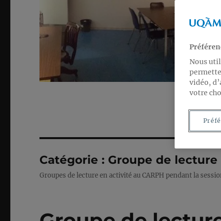
Préféren
Nous util
permetten
vidéo, d’
votre cho
Préfé
Catégorie :
Groupe de lecture 
Groupes de lecture en activité au CARPH pendant la sessi
Groupe de lectur