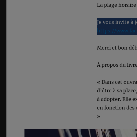
La plage horaire
Je vous invite à 
https://www.fa
Merci et bon déb
À propos du livre
« Dans cet ouvra
d’être à sa place
à adopter. Elle 
en fonction des c
»