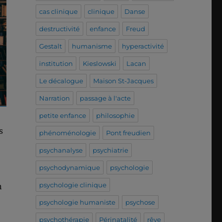
cas clinique
clinique
Danse
destructivité
enfance
Freud
Gestalt
humanisme
hyperactivité
institution
Kieslowski
Lacan
Le décalogue
Maison St-Jacques
Narration
passage à l'acte
petite enfance
philosophie
s
phénoménologie
Pont freudien
psychanalyse
psychiatrie
psychodynamique
psychologie
psychologie clinique
n
psychologie humaniste
psychose
psychothérapie
Périnatalité
rêve