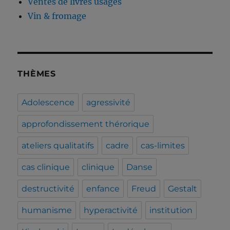
Ventes de livres usagés
Vin & fromage
THÈMES
Adolescence
agressivité
approfondissement thérorique
ateliers qualitatifs
cadre
cas-limites
cas clinique
clinique
Danse
destructivité
enfance
Freud
Gestalt
humanisme
hyperactivité
institution