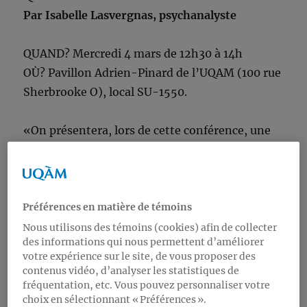
Par Isabelle Lasvergnas, psychanalyste
QUAND? Mercredi 4 mars de 12h30 à 14h
OÙ? Pavillon Adrien-Pinard de l’UQAM (100 rue
Sherbrooke O), local SU-1550.
«On présentera, lors de cette conférence, une
introduction aux modalités de fonctionnement
psychique des patients classifiés « cas limites
», catégorie qui recouvre un large spectre de
symptomatologie : troubles graves de l’affect
Préférences en matière de témoins
et de la personnalité, instabilité émotionnelle,
Nous utilisons des témoins (cookies) afin de collecter
des informations qui nous permettent d’améliorer
pathologies narcissiques, etc. On illustrera
votre expérience sur le site, de vous proposer des
ensuite, à partir de quelques vignettes
contenus vidéo, d’analyser les statistiques de
cliniques, les principaux enjeux et difficultés
fréquentation, etc. Vous pouvez personnaliser votre
choix en sélectionnant « Préférences ».
psychothérapiques que posent ces patients aux