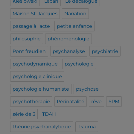
Kieslowski
Lacan
Le décalogue
Maison St-Jacques
Narration
passage à l'acte
petite enfance
philosophie
phénoménologie
Pont freudien
psychanalyse
psychiatrie
psychodynamique
psychologie
psychologie clinique
psychologie humaniste
psychose
psychothérapie
Périnatalité
rêve
SPM
série de 3
TDAH
théorie psychanalytique
Trauma