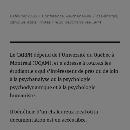
Publié
Catégories
Étiquettes
10 février 2020
Conférence
,
Psychanalyse
cas-limites
,
le
clinique
,
états limites
,
Freud
,
psychanalyse
,
SPM
Le CARPH dépend de l’Université du Québec à
Montréal (UQAM), et s’adresse à tou.te.s les
étudiant.e.s qui s’intéressent de près ou de loin
à la psychanalyse ou la psychologie
psychodynamique et à la psychologie
humaniste.
Il bénéficie d’un chaleureux local où la
documentation est en accès libre.