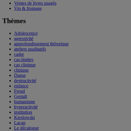
Ventes de livres usagés
Vin & fromage
Thèmes
Adolescence
agressivité
approfondissement thérorique
ateliers qualitatifs
cadre
cas-limites
cas clinique
clinique
Danse
destructivité
enfance
Freud
Gestalt
humanisme
hyperactivité
institution
Kieslowski
Lacan
Le décalogue