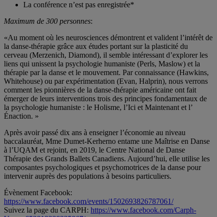
La conférence n’est pas enregistrée*
Maximum de 300 personnes
:
«Au moment où les neurosciences démontrent et valident l’intérêt de
la danse-thérapie grâce aux études portant sur la plasticité du
cerveau (Merzenich, Diamond), il semble intéressant d’explorer les
liens qui unissent la psychologie humaniste (Perls, Maslow) et la
thérapie par la danse et le mouvement. Par connaissance (Hawkins,
Whitehouse) ou par expérimentation (Evan, Halprin), nous verrons
comment les pionnières de la danse-thérapie américaine ont fait
émerger de leurs interventions trois des principes fondamentaux de
la psychologie humaniste : le Holisme, l’Ici et Maintenant et l’
Énaction. »
Après avoir passé dix ans à enseigner l’économie au niveau
baccalauréat, Mme Dumet-Kerherno entame une Maîtrise en Danse
à l’UQAM et rejoint, en 2019, le Centre National de Danse
Thérapie des Grands Ballets Canadiens. Aujourd’hui, elle utilise les
composantes psychologiques et psychomotrices de la danse pour
intervenir auprès des populations à besoins particuliers.
Évènement Facebook:
https://www.facebook.com/events/1502693826787061/
Suivez la page du CARPH:
https://www.facebook.com/Carph-