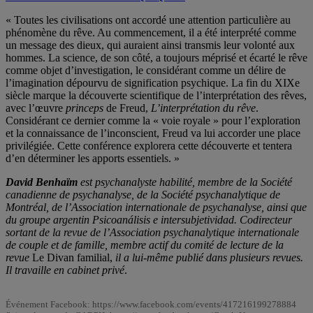
« Toutes les civilisations ont accordé une attention particulière au
phénomène du rêve. Au commencement, il a été interprété comme
un message des dieux, qui auraient ainsi transmis leur volonté aux
hommes. La science, de son côté, a toujours méprisé et écarté le rêve
comme objet d’investigation, le considérant comme un délire de
l’imagination dépourvu de signification psychique. La fin du XIXe
siècle marque la découverte scientifique de l’interprétation des rêves,
avec l’œuvre
princeps
de Freud,
L’interprétation du rêve
.
Considérant ce dernier comme la « voie royale » pour l’exploration
et la connaissance de l’inconscient, Freud va lui accorder une place
privilégiée. Cette conférence explorera cette découverte et tentera
d’en déterminer les apports essentiels. »
David Benhaïm
est psychanalyste habilité, membre de la Société
canadienne de psychanalyse, de la Société psychanalytique de
Montréal, de l’Association internationale de psychanalyse, ainsi que
du groupe argentin Psicoanálisis e intersubjetividad. Codirecteur
sortant de la revue de l’Association psychanalytique internationale
de couple et de famille, membre actif du comité de lecture de la
revue
Le Divan familial,
il a lui-même publié dans plusieurs revues.
Il travaille en cabinet privé
.
Événement Facebook: https://www.facebook.com/events/417216199278884