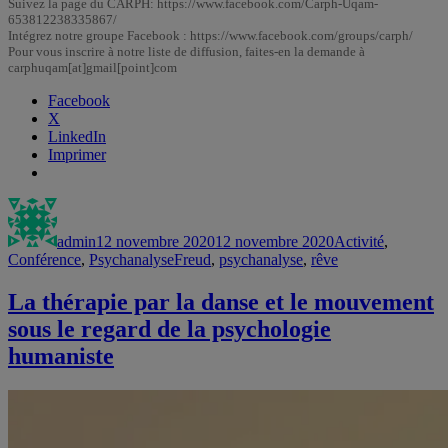
Suivez la page du CARPH: https://www.facebook.com/Carph-Uqam-
653812238335867/
Intégrez notre groupe Facebook : https://www.facebook.com/groups/carph/
Pour vous inscrire à notre liste de diffusion, faites-en la demande à
carphuqam[at]gmail[point]com
Facebook
X
LinkedIn
Imprimer
Auteur
Publié
Catégories
le
admin
12 novembre 2020
12 novembre 2020
Activité
,
Étiquettes
Conférence
,
Psychanalyse
Freud
,
psychanalyse
,
rêve
La thérapie par la danse et le mouvement
sous le regard de la psychologie
humaniste