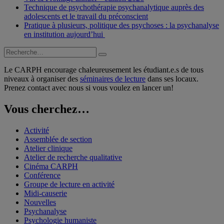
Technique de psychothérapie psychanalytique auprès des
adolescents et le travail du préconscient
Pratique à plusieurs, politique des psychoses : la psychanalyse
en institution aujourd’hui
Recherche
Recherche
pour :
Le CARPH encourage chaleureusement les étudiant.e.s de tous
niveaux à organiser des
séminaires de lecture
dans ses locaux.
Prenez contact avec nous si vous voulez en lancer un!
Vous cherchez…
Activité
Assemblée de section
Atelier clinique
Atelier de recherche qualitative
Cinéma CARPH
Conférence
Groupe de lecture en activité
Midi-causerie
Nouvelles
Psychanalyse
Psychologie humaniste