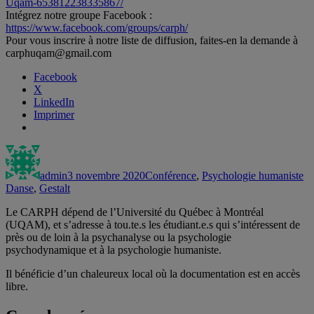
Uqam-653812238335867/
Intégrez notre groupe Facebook :
https://www.facebook.com/groups/carph/
Pour vous inscrire à notre liste de diffusion, faites-en la demande à
carphuqam@gmail.com
Facebook
X
LinkedIn
Imprimer
Auteur
Publié
Catégories
Ét
le
admin
3 novembre 2020
Conférence
,
Psychologie humaniste
Danse
,
Gestalt
Le CARPH dépend de l’Université du Québec à Montréal
(UQAM), et s’adresse à tou.te.s les étudiant.e.s qui s’intéressent de
près ou de loin à la psychanalyse ou la psychologie
psychodynamique et à la psychologie humaniste.
Il bénéficie d’un chaleureux local où la documentation est en accès
libre.