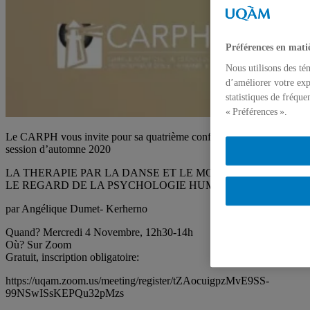
Préférences en mati
Nous utilisons des té
d’améliorer votre exp
statistiques de fréqu
« Préférences ».
Le CARPH vous invite pour sa quatrième conférence virtuelle de la
session d’automne 2020
LA THERAPIE PAR LA DANSE ET LE MOUVEMENT SOUS
LE REGARD DE LA PSYCHOLOGIE HUMANISTE
par Angélique Dumet- Kerherno
Quand? Mercredi 4 Novembre, 12h30-14h
Où? Sur Zoom
Gratuit, inscription obligatoire:
https://uqam.zoom.us/meeting/register/tZAocuigpzMvE9SS-
99NSwISsKEPQu32pMzs