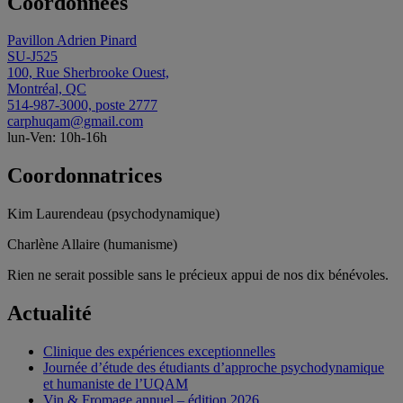
Coordonnées
Pavillon Adrien Pinard
SU-J525
100, Rue Sherbrooke Ouest,
Montréal, QC
514-987-3000, poste 2777
carphuqam@gmail.com
lun-Ven: 10h-16h
Coordonnatrices
Kim Laurendeau (psychodynamique)
Charlène Allaire (humanisme)
Rien ne serait possible sans le précieux appui de nos dix bénévoles.
Actualité
Clinique des expériences exceptionnelles
Journée d’étude des étudiants d’approche psychodynamique
et humaniste de l’UQAM
Vin & Fromage annuel – édition 2026