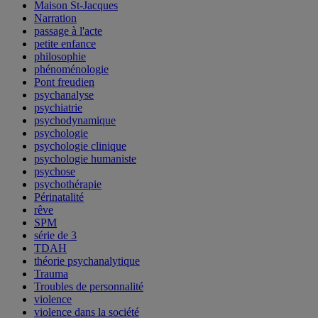
Maison St-Jacques
Narration
passage à l'acte
petite enfance
philosophie
phénoménologie
Pont freudien
psychanalyse
psychiatrie
psychodynamique
psychologie
psychologie clinique
psychologie humaniste
psychose
psychothérapie
Périnatalité
rêve
SPM
série de 3
TDAH
théorie psychanalytique
Trauma
Troubles de personnalité
violence
violence dans la société