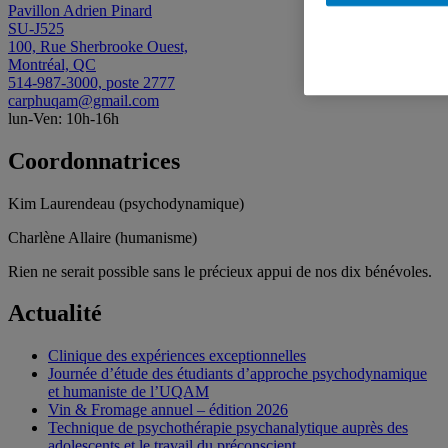
Pavillon Adrien Pinard
SU-J525
100, Rue Sherbrooke Ouest,
Montréal, QC
514-987-3000, poste 2777
carphuqam@gmail.com
lun-Ven: 10h-16h
Coordonnatrices
Kim Laurendeau (psychodynamique)
Charlène Allaire (humanisme)
Rien ne serait possible sans le précieux appui de nos dix bénévoles.
Actualité
Clinique des expériences exceptionnelles
Journée d’étude des étudiants d’approche psychodynamique
et humaniste de l’UQAM
Vin & Fromage annuel – édition 2026
Technique de psychothérapie psychanalytique auprès des
adolescents et le travail du préconscient