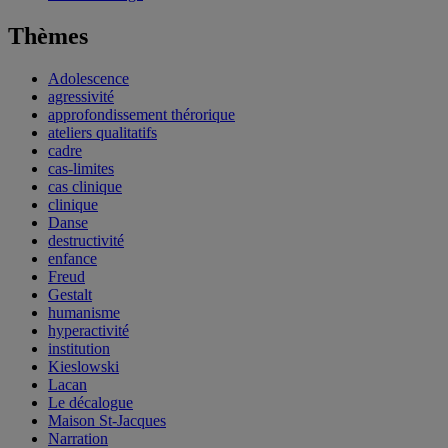
Thèmes
Adolescence
agressivité
approfondissement thérorique
ateliers qualitatifs
cadre
cas-limites
cas clinique
clinique
Danse
destructivité
enfance
Freud
Gestalt
humanisme
hyperactivité
institution
Kieslowski
Lacan
Le décalogue
Maison St-Jacques
Narration