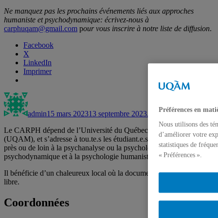
Ne manquez pas les prochains événements liés aux approches
humaniste et psychodynamique: écrivez-nous à
carphuqam@gmail.com
p
our vous inscrire à notre liste de diffusion
.
Facebook
X
LinkedIn
Imprimer
Auteur
Publié
Catégories
le
Préférences en mati
admin
15 mars 2023
13 septembre 2023
Activité
,
Conférence
Nous utilisons des té
Le CARPH dépend de l’Université du Québec à Montréal
d’améliorer votre exp
(UQAM), et s’adresse à tou.te.s les étudiant.e.s qui s’intéressent de
statistiques de fréqu
près ou de loin à la psychanalyse ou la psychologie
« Préférences ».
psychodynamique et à la psychologie humaniste.
Il bénéficie d’un chaleureux local où la documentation est en accès
libre.
Coordonnées