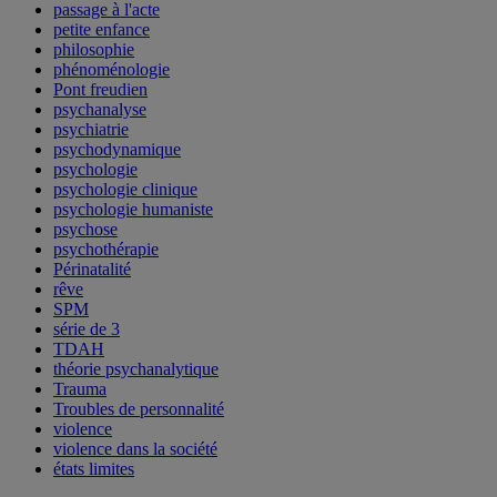
passage à l'acte
petite enfance
philosophie
phénoménologie
Pont freudien
psychanalyse
psychiatrie
psychodynamique
psychologie
psychologie clinique
psychologie humaniste
psychose
psychothérapie
Périnatalité
rêve
SPM
série de 3
TDAH
théorie psychanalytique
Trauma
Troubles de personnalité
violence
violence dans la société
états limites