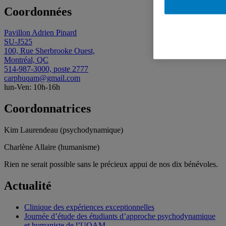
Coordonnées
Pavillon Adrien Pinard
SU-J525
100, Rue Sherbrooke Ouest,
Montréal, QC
514-987-3000, poste 2777
carphuqam@gmail.com
lun-Ven: 10h-16h
Coordonnatrices
Kim Laurendeau (psychodynamique)
Charlène Allaire (humanisme)
Rien ne serait possible sans le précieux appui de nos dix bénévoles.
Actualité
Clinique des expériences exceptionnelles
Journée d’étude des étudiants d’approche psychodynamique
et humaniste de l’UQAM