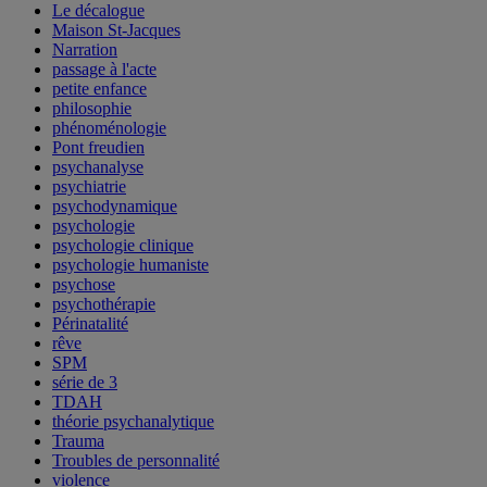
Le décalogue
Maison St-Jacques
Narration
passage à l'acte
petite enfance
philosophie
phénoménologie
Pont freudien
psychanalyse
psychiatrie
psychodynamique
psychologie
psychologie clinique
psychologie humaniste
psychose
psychothérapie
Périnatalité
rêve
SPM
série de 3
TDAH
théorie psychanalytique
Trauma
Troubles de personnalité
violence