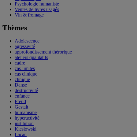
Psychologie humaniste
Ventes de livres usagés
Vin & fromage
Thèmes
Adolescence
agressivité
approfondissement thérorique
ateliers qualitatifs
cadre
cas-limites
cas clinique
clinique
Danse
destructivité
enfance
Freud
Gestalt
humanisme
hyperactivité
institution
Kieslowski
Lacan