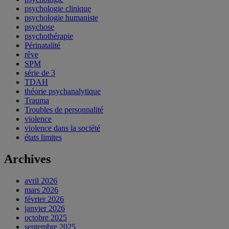
psychologie clinique
psychologie humaniste
psychose
psychothérapie
Périnatalité
rêve
SPM
série de 3
TDAH
théorie psychanalytique
Trauma
Troubles de personnalité
violence
violence dans la société
états limites
Archives
avril 2026
mars 2026
février 2026
janvier 2026
octobre 2025
septembre 2025