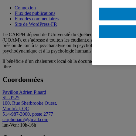
Connexion
Flux des publications
Flux des commentaires
Site de WordPress-FR
Le CARPH dépend de l’Université du Québec à Montréal
(UQAM), et s’adresse à tou.te.s les étudiant.e.s qui s’intéressent de
près ou de loin à la psychanalyse ou la psychologie
psychodynamique et à la psychologie humaniste.
Il bénéficie d’un chaleureux local où la documentation est en accès
libre.
Coordonnées
Pavillon Adrien Pinard
SU-J525
100, Rue Sherbrooke Ouest,
Montréal, QC
514-987-3000, poste 2777
carphuqam@gmail.com
lun-Ven: 10h-16h