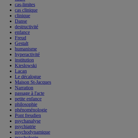
cas-limites
cas clinique
clinique
Danse
destructivité
enfance
Freud
Gestalt
humanisme
hyperactivité
institution
Kieslowski
Lacan
Le décalogue
Maison St-Jacques
Narration
passage à l'acte
petite enfance
philosophie
phénoménologie
Pont freudien
psychanalyse
psychiatrie
psychodynamique
psychologie