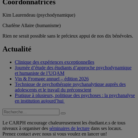
Coordonnatrices
Kim Laurendeau (psychodynamique)
Charlène Allaire (humanisme)
Rien ne serait possible sans le précieux appui de nos dix bénévoles.
Actualité
Clinique des expériences exceptionnelles
Journée d’étude des étudiants d’approche psychodynamique
et humaniste de l’UQAM
Vin & Fromage annuel – édition 2026
Technique de psychothérapie psychanalytique auprès des
adolescents et le travail du préconscient
Pratique à plusieurs, politique des psychoses : la psychanalyse
en institution aujourd’hui
Recherche
Recherche
pour :
Le CARPH encourage chaleureusement les étudiant.e.s de tous
niveaux à organiser des
séminaires de lecture
dans ses locaux.
Prenez contact avec nous si vous voulez en lancer un!