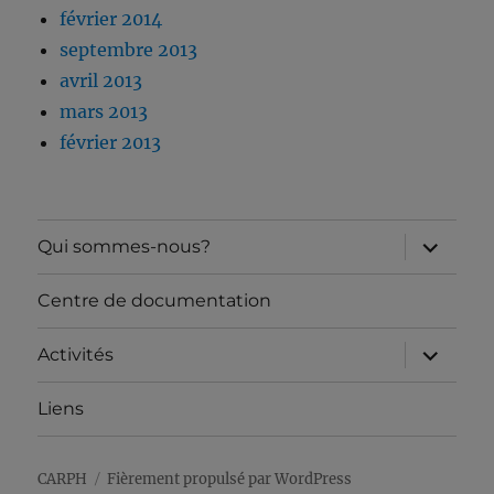
février 2014
septembre 2013
avril 2013
mars 2013
février 2013
ouvrir
Qui sommes-nous?
le
sous-
menu
Centre de documentation
ouvrir
Activités
le
sous-
menu
Liens
CARPH
Fièrement propulsé par WordPress