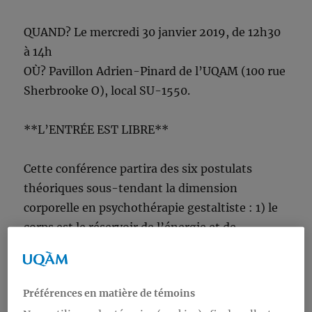
QUAND? Le mercredi 30 janvier 2019, de 12h30
à 14h
OÙ? Pavillon Adrien-Pinard de l’UQAM (100 rue
Sherbrooke O), local SU-1550.
**L’ENTRÉE EST LIBRE**
Cette conférence partira des six postulats
théoriques sous-tendant la dimension
corporelle en psychothérapie gestaltiste : 1) le
corps est le réservoir de l’énergie et de
l’émotion ; 2) toute action implique
l’organisme dans sa totalité et se déroule
simultanément sur les plans cognitif,
Préférences en matière de témoins
imaginatif, sensoriel, moteur et proprioceptif ;