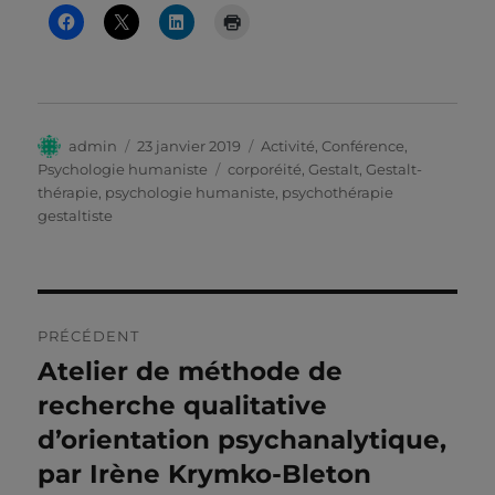
Auteur
Publié
Catégories
admin
23 janvier 2019
Activité
,
Conférence
,
le
Étiquettes
Psychologie humaniste
corporéité
,
Gestalt
,
Gestalt-
thérapie
,
psychologie humaniste
,
psychothérapie
gestaltiste
Navigation
PRÉCÉDENT
de
Atelier de méthode de
Publication
précédente :
recherche qualitative
l’article
d’orientation psychanalytique,
par Irène Krymko-Bleton