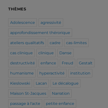
THÈMES
Adolescence
agressivité
approfondissement thérorique
ateliers qualitatifs
cadre
cas-limites
cas clinique
clinique
Danse
destructivité
enfance
Freud
Gestalt
humanisme
hyperactivité
institution
Kieslowski
Lacan
Le décalogue
Maison St-Jacques
Narration
passage à l'acte
petite enfance