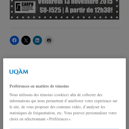
Auteur
Publié
Catégories
admin
10 novembre 2015
Activité
,
Midi-causerie
,
le
Psychanalyse
Préférences en matière de témoins
Nous utilisons des témoins (cookies) afin de collecter des
informations qui nous permettent d’améliorer votre expérience sur
le site, de vous proposer des contenus vidéo, d’analyser les
Exprimez-vous!
statistiques de fréquentation, etc. Vous pouvez personnaliser votre
choix en sélectionnant « Préférences ».