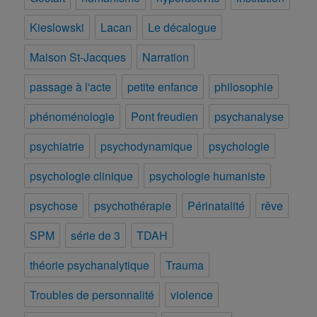
Kieslowski
Lacan
Le décalogue
Maison St-Jacques
Narration
passage à l'acte
petite enfance
philosophie
phénoménologie
Pont freudien
psychanalyse
psychiatrie
psychodynamique
psychologie
psychologie clinique
psychologie humaniste
psychose
psychothérapie
Périnatalité
rêve
SPM
série de 3
TDAH
théorie psychanalytique
Trauma
Troubles de personnalité
violence