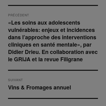
Navigation
PRÉCÉDENT
de
«Les soins aux adolescents
Publication
vulnérables: enjeux et incidences
précédente :
l’article
dans l’approche des interventions
cliniques en santé mentale», par
Didier Drieu. En collaboration avec
le GRIJA et la revue Filigrane
SUIVANT
Vins & Fromages annuel
Publication
suivante :