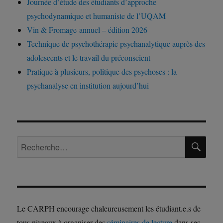
Journée d’étude des étudiants d’approche
psychodynamique et humaniste de l’UQAM
Vin & Fromage annuel – édition 2026
Technique de psychothérapie psychanalytique auprès des
adolescents et le travail du préconscient
Pratique à plusieurs, politique des psychoses : la
psychanalyse en institution aujourd’hui
RE
Recherche
pour :
Le CARPH encourage chaleureusement les étudiant.e.s de
tous niveaux à organiser des
séminaires de lecture
dans ses