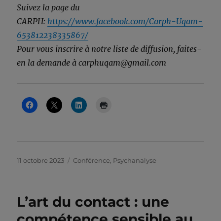
Suivez la page du
CARPH:
https://www.facebook.com/Carph-Uqam-
653812238335867/
Pour vous inscrire à notre liste de diffusion, faites-
en la demande à carphuqam@gmail.com
Publié
Catégories
11 octobre 2023
Conférence
,
Psychanalyse
le
L’art du contact : une
compétence sensible au