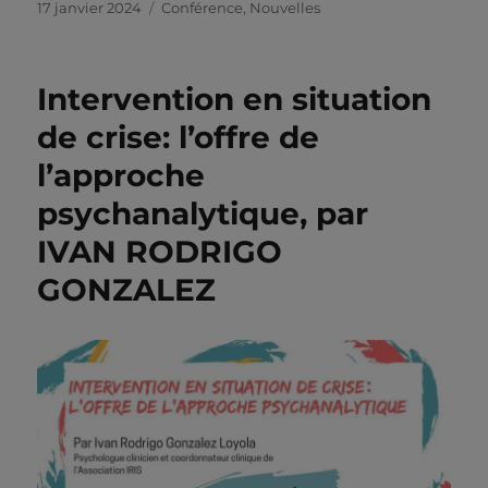
Publié
Catégories
17 janvier 2024
Conférence
,
Nouvelles
le
Intervention en situation
de crise: l’offre de
l’approche
psychanalytique, par
IVAN RODRIGO
GONZALEZ