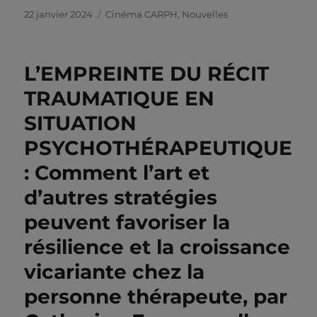
Publié
Catégories
22 janvier 2024
Cinéma CARPH
,
Nouvelles
le
L’EMPREINTE DU RÉCIT
TRAUMATIQUE EN
SITUATION
PSYCHOTHÉRAPEUTIQUE
: Comment l’art et
d’autres stratégies
peuvent favoriser la
résilience et la croissance
vicariante chez la
personne thérapeute, par