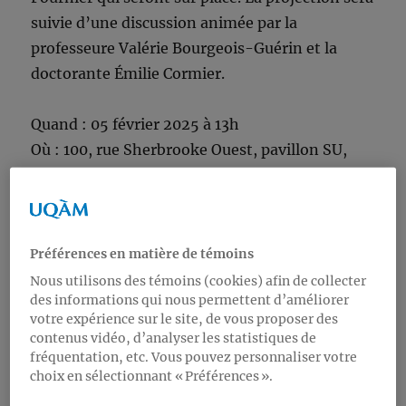
suivie d’une discussion animée par la
professeure Valérie Bourgeois-Guérin et la
doctorante Émilie Cormier.
Quand : 05 février 2025 à 13h
Où : 100, rue Sherbrooke Ouest, pavillon SU,
local SU-1550
Qui : ouvert à tous et toutes
Nous espérons vous y voir en grand nombre!
Préférences en matière de témoins
Nous utilisons des témoins (cookies) afin de collecter
des informations qui nous permettent d’améliorer
votre expérience sur le site, de vous proposer des
contenus vidéo, d’analyser les statistiques de
fréquentation, etc. Vous pouvez personnaliser votre
choix en sélectionnant « Préférences ».