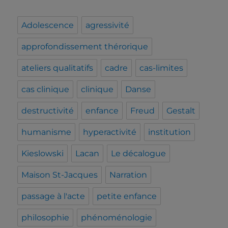
Adolescence
agressivité
approfondissement thérorique
ateliers qualitatifs
cadre
cas-limites
cas clinique
clinique
Danse
destructivité
enfance
Freud
Gestalt
humanisme
hyperactivité
institution
Kieslowski
Lacan
Le décalogue
Maison St-Jacques
Narration
passage à l'acte
petite enfance
philosophie
phénoménologie