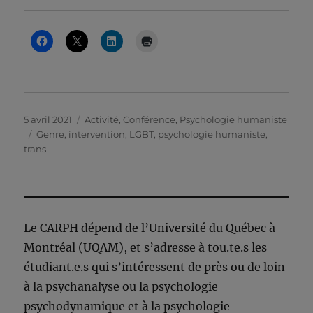
Publié
Catégories
5 avril 2021
Activité
,
Conférence
,
Psychologie humaniste
le
Étiquettes
Genre
,
intervention
,
LGBT
,
psychologie humaniste
,
trans
Le CARPH dépend de l’Université du Québec à
Montréal (UQAM), et s’adresse à tou.te.s les
étudiant.e.s qui s’intéressent de près ou de loin
à la psychanalyse ou la psychologie
psychodynamique et à la psychologie