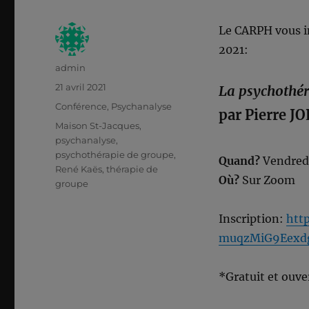
Le CARPH vous in
2021:
Auteur
admin
Publié
21 avril 2021
La psychothér
le
Catégories
Conférence
,
Psychanalyse
par Pierre J
Étiquettes
Maison St-Jacques
,
psychanalyse
,
psychothérapie de groupe
,
Quand?
Vendred
René Kaës
,
thérapie de
Où?
Sur Zoom
groupe
Inscription:
htt
muqzMiG9Eexd
*Gratuit et ouve