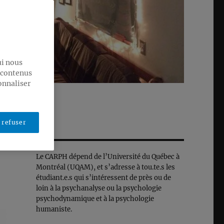
ui nous
s contenus
onnaliser
 refuser
Le CARPH dépend de l’Université du Québec à
Montréal (UQAM), et s’adresse à tou.te.s les
étudiant.e.s qui s’intéressent de près ou de
loin à la psychanalyse ou la psychologie
psychodynamique et à la psychologie
humaniste.