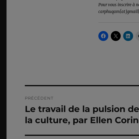
Pour vous inscrire à n
carphuqam[at]gmail[
Navigation
PRÉCÉDENT
de
Le travail de la pulsion d
Publication
précédente :
l’article
la culture, par Ellen Corin