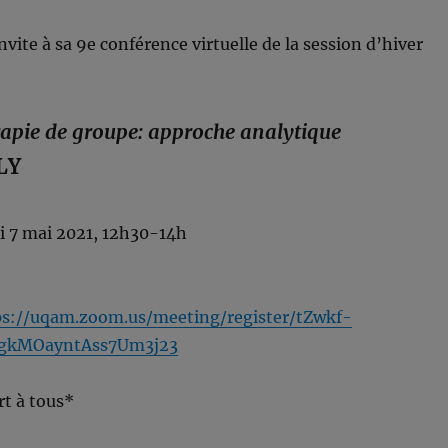
vite à sa 9e conférence virtuelle de la session d’hiver
apie de groupe: approche analytique
OLY
i 7 mai 2021, 12h30-14h
ps://uqam.zoom.us/meeting/register/tZwkf-
gkMOayntAss7Um3j23
rt à tous*