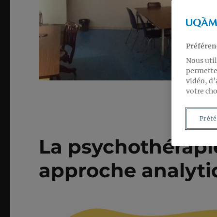
Préféren
Nous util
permetten
vidéo, d’
votre cho
Préfé
La psychothérapi
approche analytiq