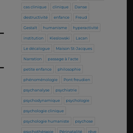
cas clinique
clinique
Danse
destructivité
enfance
Freud
Gestalt
humanisme
hyperactivité
institution
Kieslowski
Lacan
Le décalogue
Maison St-Jacques
Narration
passage à l'acte
petite enfance
philosophie
phénoménologie
Pont freudien
psychanalyse
psychiatrie
psychodynamique
psychologie
psychologie clinique
psychologie humaniste
psychose
psychothérapie
Périnatalité
rêve