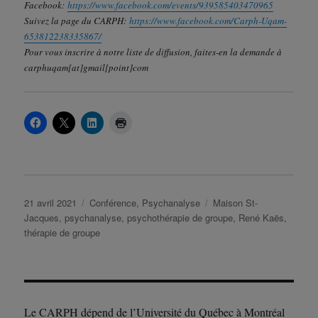
Facebook:
https://www.facebook.com/events/939585403470965
Suivez la page du CARPH:
https://www.facebook.com/Carph-Uqam-
653812238335867/
Pour vous inscrire à notre liste de diffusion, faites-en la demande à
carphuqam[at]gmail[point]com
Publié
Catégories
Étiquettes
21 avril 2021
Conférence
,
Psychanalyse
Maison St-
le
Jacques
,
psychanalyse
,
psychothérapie de groupe
,
René Kaës
,
thérapie de groupe
Le CARPH dépend de l’Université du Québec à Montréal