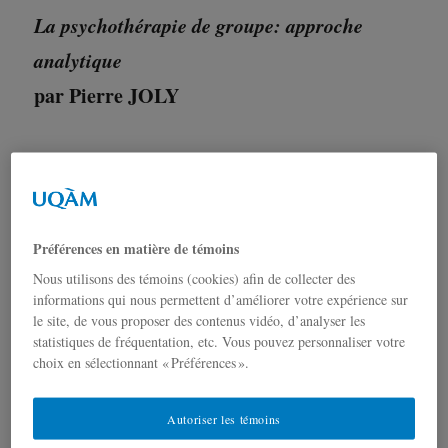
La psychothérapie de groupe: approche
analytique
par Pierre JOLY
Quand?
Vendredi 7 mai 2021, 12h30-14h
Où?
Sur Zoom
Inscription:
https://uqam.zoom.us/meeting/register/tZwkf-
Préférences en matière de témoins
muqzMiG9EexdgkMOayntAss7Um3j23
Nous utilisons des témoins (cookies) afin de collecter des
informations qui nous permettent d’améliorer votre expérience sur
le site, de vous proposer des contenus vidéo, d’analyser les
*Gratuit et ouvert à tous*
statistiques de fréquentation, etc. Vous pouvez personnaliser votre
choix en sélectionnant « Préférences ».
Cette conférence proposera une introduction à la théorie
ainsi qu’à la méthode sous-tendant le travail analytique en
Autoriser les témoins
situation de groupe. Des exemples cliniques tirés de la