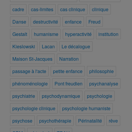
cadre
cas-limites
cas clinique
clinique
Danse
destructivité
enfance
Freud
Gestalt
humanisme
hyperactivité
institution
Kieslowski
Lacan
Le décalogue
Maison St-Jacques
Narration
passage à l'acte
petite enfance
philosophie
phénoménologie
Pont freudien
psychanalyse
psychiatrie
psychodynamique
psychologie
psychologie clinique
psychologie humaniste
psychose
psychothérapie
Périnatalité
rêve