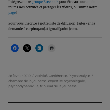
Intégrez notre
groupe Facebook
pour être au courant de
toutes nos activités et partager les vôtres, ou suivez notre
page
!
Pour vous inscrire à notre liste de diffusion, faites-en la
demande à carphuqam[at]gmail[point]com.
Publié
Catégories
Étiquette
28 février 2019
Activité
,
Conférence
,
Psychanalyse
le
chambre de la jeunesse
,
expertise psycholégale
,
psychodynamique
,
tribunal de la jeunesse