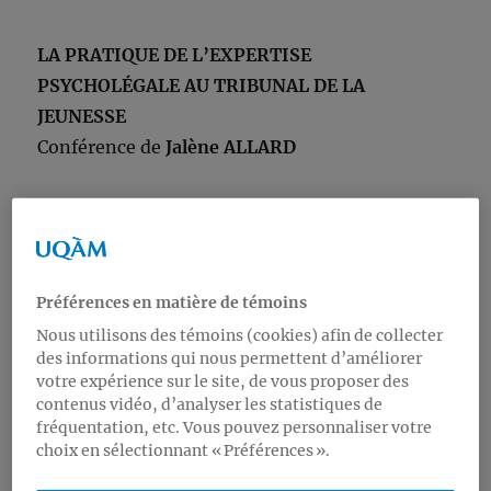
LA PRATIQUE DE L’EXPERTISE
PSYCHOLÉGALE AU TRIBUNAL DE LA
JEUNESSE
Conférence de
Jalène ALLARD
QUAND? Le mercredi 13 mars 2019, de 12h30 à
14h
OÙ? Pavillon Adrien-Pinard de l’UQAM (100 rue
Sherbrooke O), local SU-1550.
Préférences en matière de témoins
Nous utilisons des témoins (cookies) afin de collecter
des informations qui nous permettent d’améliorer
**L’ENTRÉE EST LIBRE**
votre expérience sur le site, de vous proposer des
contenus vidéo, d’analyser les statistiques de
La pratique de l’expertise psycholégale est un
fréquentation, etc. Vous pouvez personnaliser votre
choix en sélectionnant « Préférences ».
domaine d’application clinique particulier. Le
psychologue, animé par le désir d’aider, se