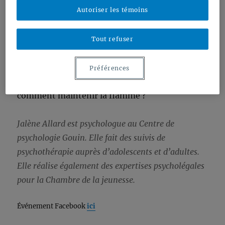
Autoriser les témoins
retrouve le plus souvent dans une situation où
son client est frustré par la compréhension et
les recommandations qui sont faites,
Tout refuser
frustrations qui mènent parfois à des plaintes
faites à l’OPQ. Dans un tel contexte, où bien
Préférences
faire son travail expose à de telles plaintes,
comment maintenir la flamme ?
Jalène Allard est psychologue au Centre de
psychologie Gouin. Elle fait des suivis de
psychothérapie auprès d’adolescents et d’adultes.
Elle réalise également des expertises psycholégales
pour la Chambre de la jeunesse.
Événement Facebook
ici