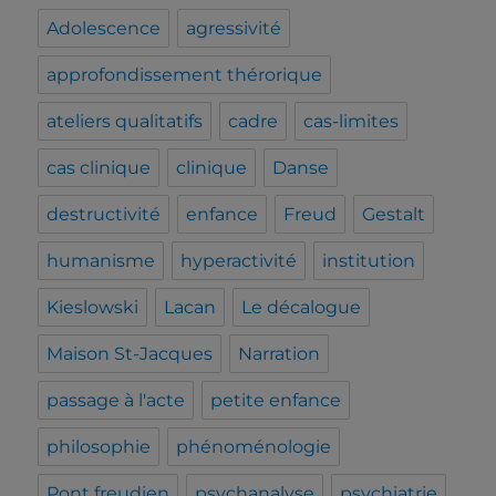
Adolescence
agressivité
approfondissement thérorique
ateliers qualitatifs
cadre
cas-limites
cas clinique
clinique
Danse
destructivité
enfance
Freud
Gestalt
humanisme
hyperactivité
institution
Kieslowski
Lacan
Le décalogue
Maison St-Jacques
Narration
passage à l'acte
petite enfance
philosophie
phénoménologie
Pont freudien
psychanalyse
psychiatrie